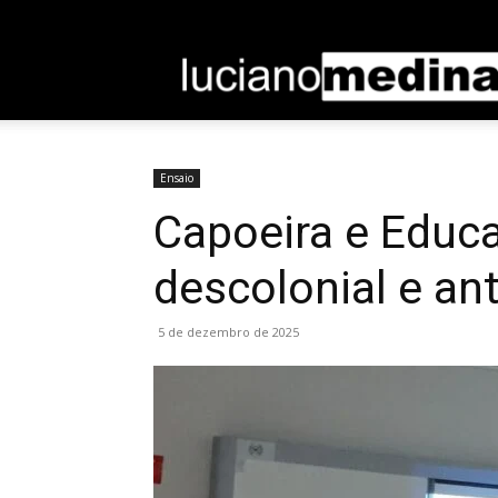
Entrar / Cadastrar
Home
Sobre
Contato
Ensaio
Capoeira e Educa
descolonial e ant
5 de dezembro de 2025