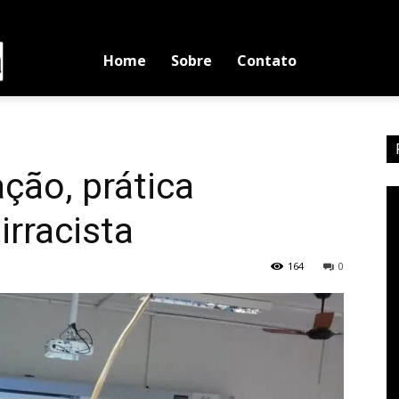
Luciano
Home
Sobre
Contato
Medina
ção, prática
irracista
164
0