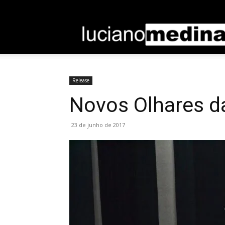
Entrar / Cadastrar
Home
Sobre
Contato
Release
Novos Olhares da
23 de junho de 2017