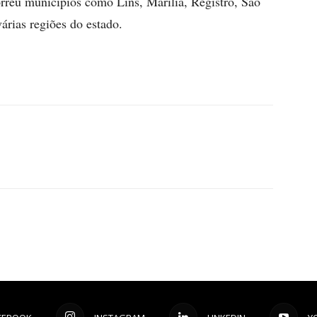
orreu municípios como Lins, Marília, Registro, São
árias regiões do estado.