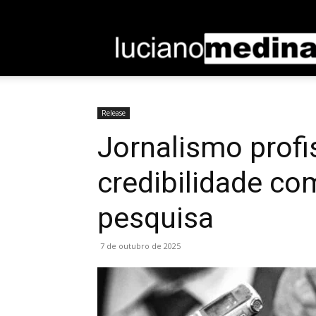
Entrar / Cadastrar
Home
Sobre
Contato
Release
Jornalismo profi
credibilidade com
pesquisa
7 de outubro de 2025