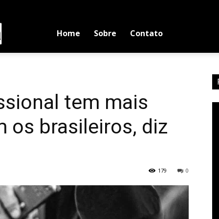
Luciano
Home
Sobre
Contato
Medina
ssional tem mais
 os brasileiros, diz
179
0