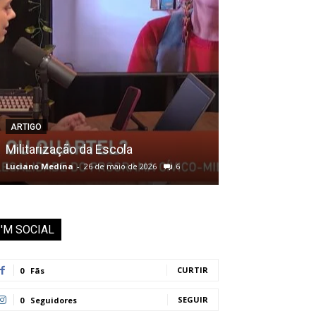
ARTIGO
CULTURA
Militarização da Escola
Capoeira organ
Luciano Medina
-
26 de maio de 2026
6
Luciano Medina
-
I'M SOCIAL
CURTIR
0
Fãs
SEGUIR
0
Seguidores