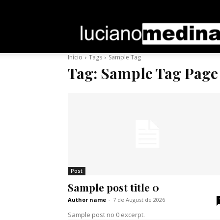
Entrar / Cadastrar
Home
Sobre
Contato
Início
Tags
Sample Tag
Tag:
Sample Tag Page 
Post
Sample post title 0
Author name
-
7 de August de 2026
Sample post no 0 excerpt.