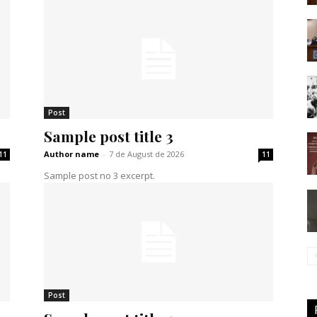
Post
Sample post title 3
Author name
-
7 de August de 2026
11
11
Sample post no 3 excerpt.
Post