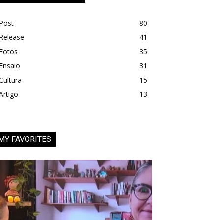
Post
80
Release
41
Fotos
35
Ensaio
31
Cultura
15
Artigo
13
MY FAVORITES