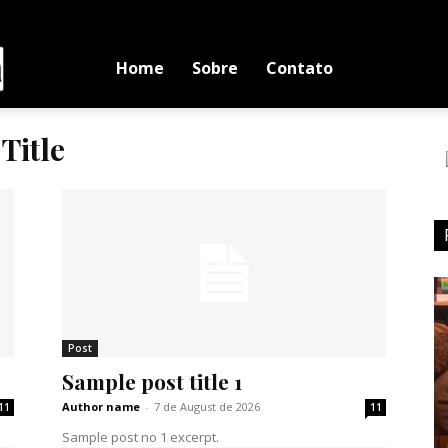
Luciano
Home
Sobre
Contato
Title
Medina
Post
Sample post title 1
Author name
-
7 de August de 2026
11
11
Sample post no 1 excerpt.